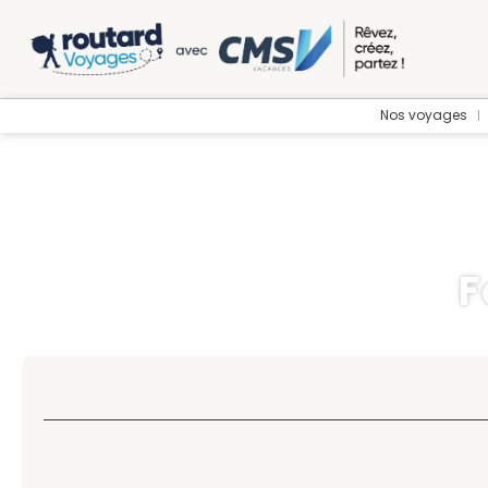
Nos voyages
F
Circuit (Multi-destinations)
+