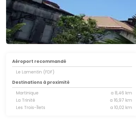
Aéroport recommandé
Le Lamentin (FDF)
Destinations à proximité
Martinique
a 8,46 km
La Trinité
a 16,97 km
Les Trois-Îlets
a 10,02 km