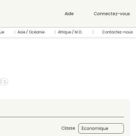
Aide
Connectez-vous
ue
Asie / Océanie
Afrique / M.O.
Contactez-nous
ue
 voiture)
Location de voiture
Classe