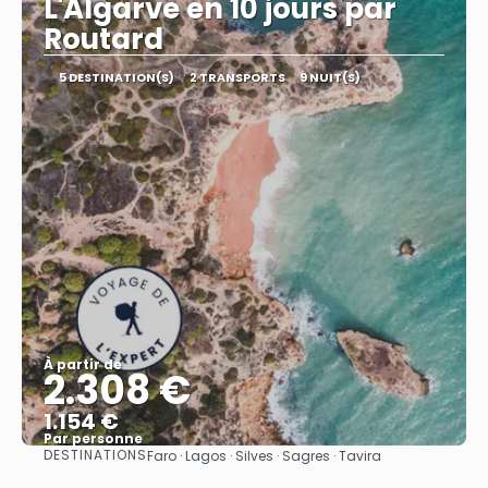
L'Algarve en 10 jours par
Routard
5 DESTINATION(S)
2 TRANSPORTS
9 NUIT(S)
À partir de
2.308 €
1.154 €
Par personne
DESTINATIONS
Faro · Lagos · Silves · Sagres · Tavira
Afficher