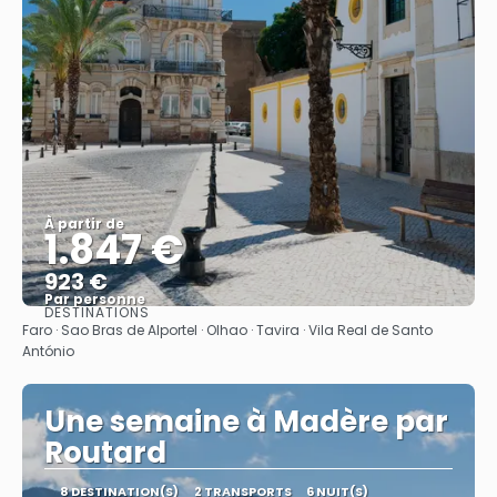
À partir de
1.847 €
923 €
Par personne
DESTINATIONS
Afficher
Faro · Sao Bras de Alportel · Olhao · Tavira · Vila Real de Santo
António
Une semaine à Madère par
Routard
8 DESTINATION(S)
2 TRANSPORTS
6 NUIT(S)