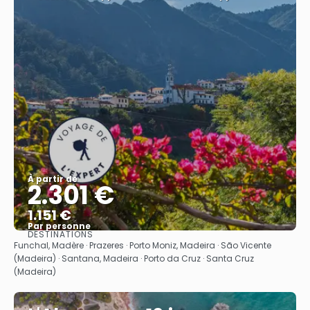
À partir de
2.301 €
1.151 €
Par personne
DESTINATIONS
Afficher
Funchal, Madère · Prazeres · Porto Moniz, Madeira · São Vicente
(Madeira) · Santana, Madeira · Porto da Cruz · Santa Cruz
(Madeira)