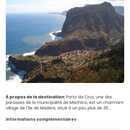
À propos de la destination:
Porto da Cruz, une des
paroisses de la municipalité de Machico, est un charmant
village de l'île de Madère, situé à un peu plus de 30
kilomètres de Funchal. Avec un microclimat unique et des
températures douces toute l'année, vous pourrez vous
Informations complémentaires
promener sur l'une des nombreuses pistes de montagne
qui vous permettront de voir le paysage au-dessus de