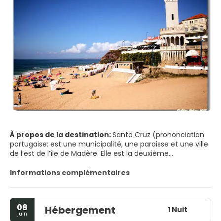
À propos de la destination:
Santa Cruz (prononciation
portugaise: est une municipalité, une paroisse et une ville
de l’est de l’île de Madère. Elle est la deuxième
municipalité la plus peuplée du pays, derrière Funchal. En
2011, sa population était de 43 005 [1], dans une région de
Informations complémentaires
81,50 km². [2]
08
Hébergement
1 Nuit
juin