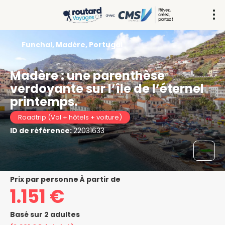
Funchal, Madère, Portugal
Madère : une parenthèse
verdoyante sur l’île de l’éternel
printemps.
Roadtrip (Vol + hôtels + voiture)
ID de référence:
22031633
prix par personne À partir de
1.151 €
Basé sur 2 adultes