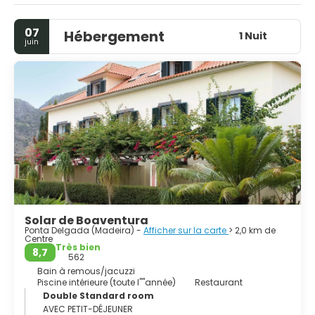
07
Hébergement
1 Nuit
juin
Solar de Boaventura
Ponta Delgada (Madeira) -
Afficher sur la carte
> 2,0 km de
Centre
Très bien
8,7
562
Bain à remous/jacuzzi
Piscine intérieure (toute l''''année)
Restaurant
Double Standard room
AVEC PETIT-DÉJEUNER