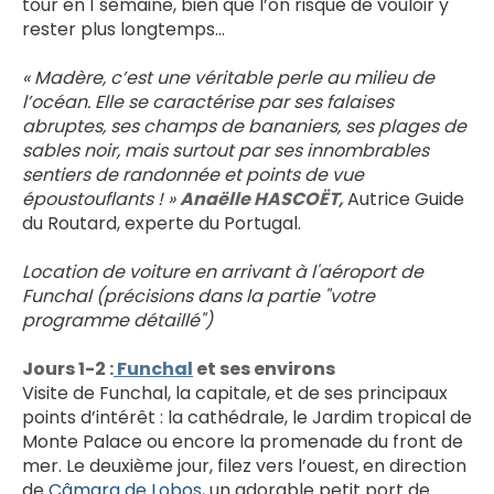
tour en 1 semaine, bien que l’on risque de vouloir y 
rester plus longtemps…
« Madère, c’est une véritable perle au milieu de 
l’océan. Elle se caractérise par ses falaises 
abruptes, ses champs de bananiers, ses plages de 
sables noir, mais surtout par ses innombrables 
sentiers de randonnée et points de vue 
époustouflants ! » 
Anaëlle HASCOËT, 
Autrice Guide 
du Routard, experte du Portugal.
Location de voiture en arrivant à l'aéroport de 
Funchal (précisions dans la partie "votre 
programme détaillé")
Jours 1-2 :
 Funchal
 et ses environs
Visite de Funchal, la capitale, et de ses principaux 
points d’intérêt : la cathédrale, le Jardim tropical de 
Monte Palace ou encore la promenade du front de 
mer. Le deuxième jour, filez vers l’ouest, en direction 
de
 Câmara de Lobos
, un adorable petit port de 