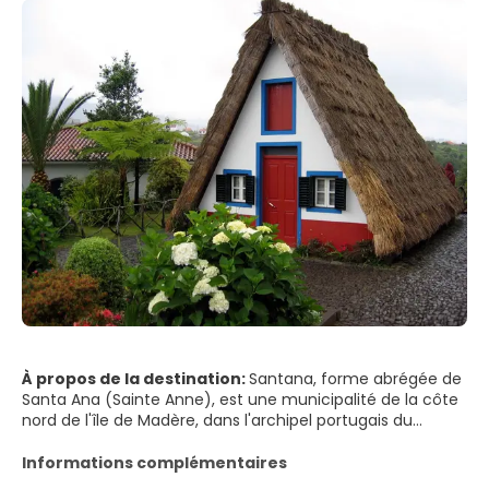
À propos de la destination:
Santana, forme abrégée de
Santa Ana (Sainte Anne), est une municipalité de la côte
nord de l'île de Madère, dans l'archipel portugais du
même nom. En 2011, la population était de 7 719 habitants,
sur une superficie de 95,56 km 2.
Informations complémentaires