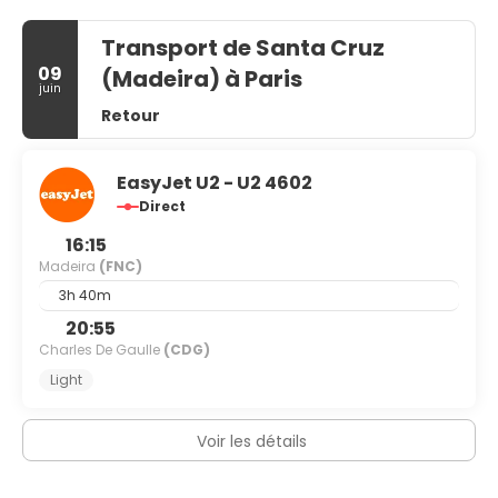
Transport de Santa Cruz
09
(Madeira) à Paris
juin
Retour
EasyJet U2 - U2 4602
Direct
16:15
Madeira
(FNC)
3h 40m
20:55
Charles De Gaulle
(CDG)
Light
Voir les détails