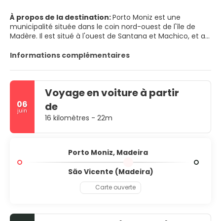
À propos de la destination:
Porto Moniz est une
municipalité située dans le coin nord-ouest de l'île de
Madère. Il est situé à l'ouest de Santana et Machico, et au
nord-ouest de Funchal. La municipalité dispose d'un
complexe naturel de piscines de lave qui sont populaires
Informations complémentaires
auprès des habitants et des touristes. PRINCIPALES
ATTRACTIONS TOURISTIQUES - Piscines de lave -
Miradouro do Véu da Noiva - Mini écoclub
Voyage en voiture à partir
06
de
juin
16 kilomètres - 22m
Porto Moniz, Madeira
São Vicente (Madeira)
Carte ouverte