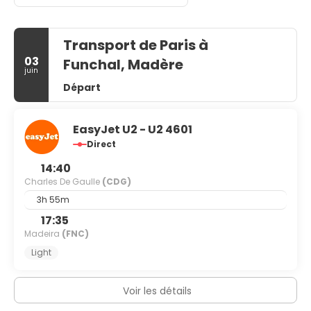
Transport de Paris à
03
Funchal, Madère
juin
Départ
EasyJet U2 - U2 4601
Direct
14:40
Charles De Gaulle
(CDG)
3h 55m
17:35
Madeira
(FNC)
Light
Voir les détails