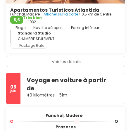
siècle; Quinta das Cruzes et les caves à vin Adegas São
Apartamentos Turisticos Atlantida
Francisco. Il y a beaucoup de raisons d'aimer la ville
Funchal, Madère -
Afficher sur la carte
> 0,5 km de Centre
portuaire animée, qui, malgré sa petite taille, a beaucoup
Très bien
8,6
à offrir.
1932
Plage
Navette aéroport
Parking intérieur
Standard Studio
CHAMBRE SEULEMENT
Package Rate
Voir les détails
Voyage en voiture à partir
05
de
juin
40 kilomètres - 51m
Funchal, Madère
Prazeres