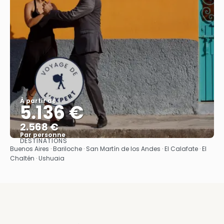
À partir de
5.136 €
2.568 €
Par personne
DESTINATIONS
Afficher
Buenos Aires · Bariloche · San Martín de los Andes · El Calafate · El
Chaltén · Ushuaia