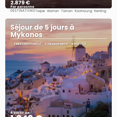
2.879 €
Par personne
DESTINATIONS
Taipei · Alishan · Tainan · Kaohsiung · Kenting
Afficher
Séjour de 5 jours à
Mykonos
1 DESTINATION(S)
2 TRANSPORTS
4 NUIT(S)
À partir de