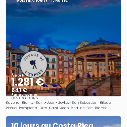
10 DESTINATION(S)
10 NUIT(S)
À partir de
1.281 €
641 €
Par personne
DESTINATIONS
Afficher
Bayona · Biarritz · Saint-Jean-de-Luz · San Sebastián · Bilbao ·
Vitoria · Pamplona · Olite · Saint-Jean-Pied-de-Port · Biarritz
10 jours au Costa Rica