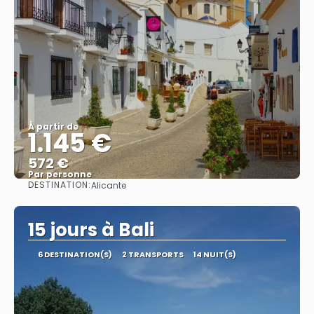
À partir de
1.145 €
572 €
Par personne
DESTINATION:
Alicante
Afficher
15 jours à Bali
6 DESTINATION(S)
2 TRANSPORTS
14 NUIT(S)