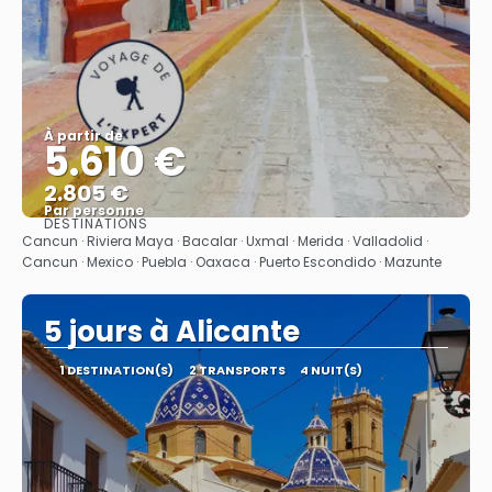
À partir de
5.610 €
2.805 €
Par personne
DESTINATIONS
Afficher
Cancun · Riviera Maya · Bacalar · Uxmal · Merida · Valladolid ·
Cancun · Mexico · Puebla · Oaxaca · Puerto Escondido · Mazunte
5 jours à Alicante
1 DESTINATION(S)
2 TRANSPORTS
4 NUIT(S)