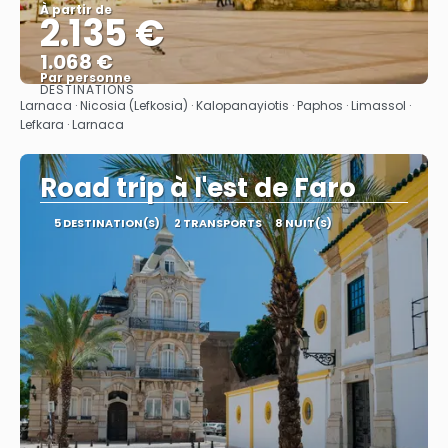
À partir de
2.135 €
1.068 €
Par personne
DESTINATIONS
Afficher
Larnaca · Nicosia (Lefkosia) · Kalopanayiotis · Paphos · Limassol ·
Lefkara · Larnaca
Road trip à l'est de Faro
5 DESTINATION(S)
2 TRANSPORTS
8 NUIT(S)