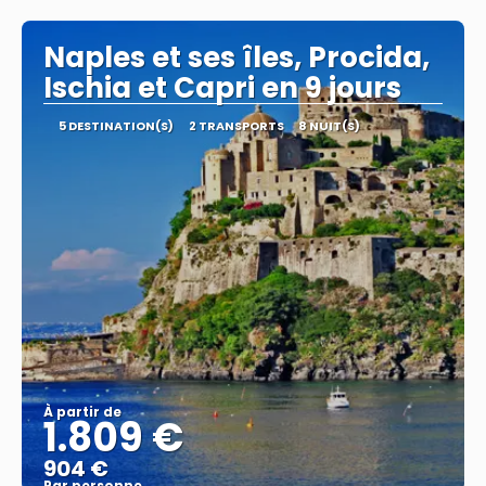
Naples et ses îles, Procida,
Ischia et Capri en 9 jours
5 DESTINATION(S)
2 TRANSPORTS
8 NUIT(S)
À partir de
1.809 €
904 €
Par personne