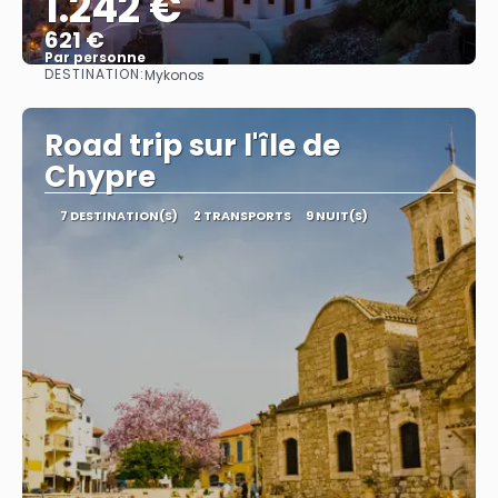
1.242 €
621 €
Par personne
DESTINATION:
Mykonos
Afficher
Road trip sur l'île de
Chypre
7 DESTINATION(S)
2 TRANSPORTS
9 NUIT(S)