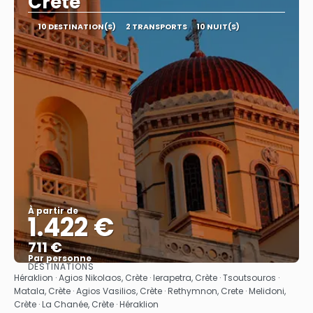
Crète
10 DESTINATION(S)
2 TRANSPORTS
10 NUIT(S)
À partir de
1.422 €
711 €
Par personne
DESTINATIONS
Afficher
Héraklion · Agios Nikolaos, Crète · Ierapetra, Crète · Tsoutsouros ·
Matala, Crète · Agios Vasilios, Crète · Rethymnon, Crete · Melidoni,
Crète · La Chanée, Crète · Héraklion