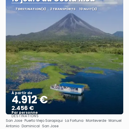
7 DESTINATION(S)
2 TRANSPORTS
10 NUIT(S)
À partir de
4.912 €
2.456 €
Par personne
DESTINATIONS
Afficher
San Jose · Puerto Viejo Sarapiqui · La Fortuna · Monteverde · Manuel
Antonio · Dominical · San Jose