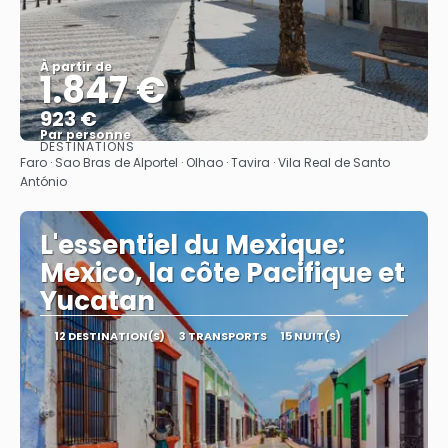
À partir de
1.847 €
923 €
Par personne
DESTINATIONS
Afficher
Faro · Sao Bras de Alportel · Olhao · Tavira · Vila Real de Santo
António
L'essentiel du Mexique:
Mexico, la côte Pacifique et
Yucatan
12 DESTINATION(S)
3 TRANSPORTS
15 NUIT(S)