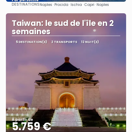
DESTINATIONS
Naples · Procida · Ischia · Capri · Naples
Afficher
Taiwan: le sud de l'île en 2
semaines
5 DESTINATION(S)
2 TRANSPORTS
12 NUIT(S)
À partir de
5.759 €