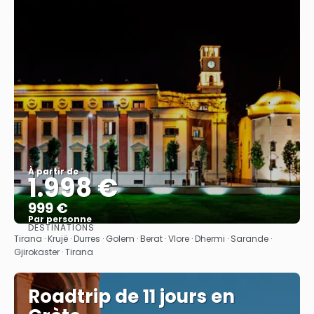
À partir de
1.998 €
999 €
Par personne
DESTINATIONS
Afficher
Tirana · Krujë · Durres · Golem · Berat · Vlore · Dhermi · Sarande ·
Gjirokaster · Tirana
Roadtrip de 11 jours en