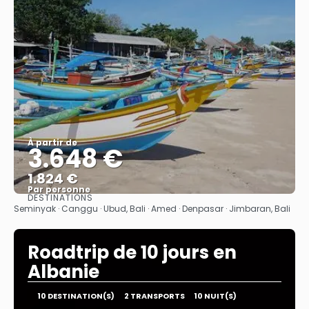
À partir de
3.648 €
1.824 €
Par personne
DESTINATIONS
Afficher
Seminyak · Canggu · Ubud, Bali · Amed · Denpasar · Jimbaran, Bali
Roadtrip de 10 jours en
Albanie
10 DESTINATION(S)
2 TRANSPORTS
10 NUIT(S)