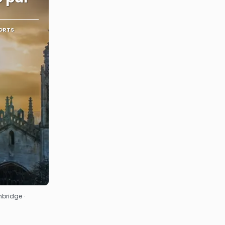
ORTS
mbridge ·