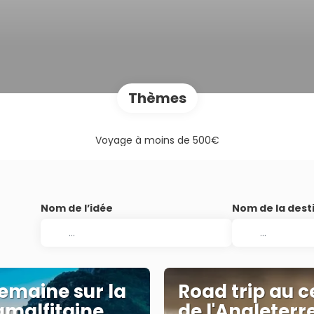
Thèmes
Voyage à moins de 500€
Nom de l’idée
Nom de la dest
emaine sur la
Road trip au c
amalfitaine
de l'Angleterr