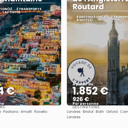
Routard
TION(S)
2 TRANSPORTS
1 ACTIVITÉ
6 DESTINATION(S)
2 TRANSP
8 NUIT(S)
À partir de
4 €
1.852 €
926 €
ne
Par personne
ONS
DESTINATIONS
Afficher
Afficher
 · Positano · Amalfi · Ravello ·
Londres · Bristol · Bath · Oxford · Ca
Londres