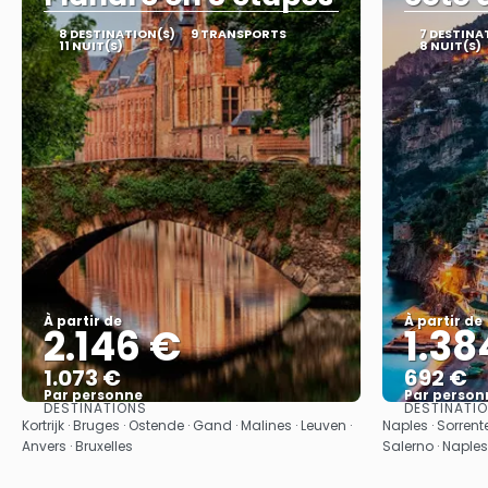
8 DESTINATION(S)
9 TRANSPORTS
7 DESTINA
11 NUIT(S)
8 NUIT(S)
À partir de
À partir de
2.146 €
1.38
1.073 €
692 €
Par personne
Par person
DESTINATIONS
DESTINATI
Afficher
Kortrijk · Bruges · Ostende · Gand · Malines · Leuven ·
Naples · Sorrente
Anvers · Bruxelles
Salerno · Naples