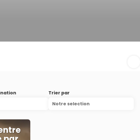
ination
Trier par
Notre selection
entre
e par