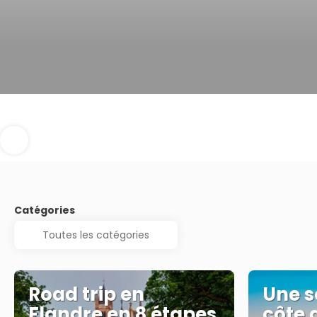
Catégories
Road trip en
Une s
Flandre en 8 étapes
côte 