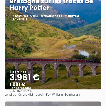
Bretagne sur les traces de
Harry Potter
5 DESTINATION(S)
3 TRANSPORTS
11 NUIT(S)
1 ACTIVITÉ
À partir de
3.961 €
1.981 €
Par personne
DESTINATIONS
Afficher
Londres · Oxford · Edinburgh · Fort William · Edinburgh