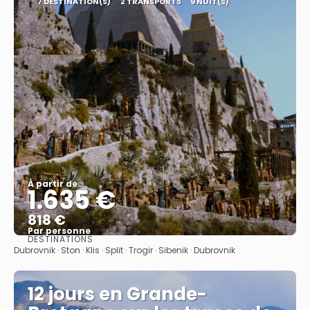
7 DESTINATION(S)
2 TRANSPORTS
9 NUIT(S)
À partir de
1.635 €
818 €
Par personne
DESTINATIONS
Afficher
Dubrovnik · Ston · Klis · Split · Trogir · Sibenik · Dubrovnik
12 jours en Grande-