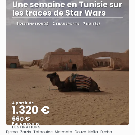
Une semaine en Tunisie sur
les traces de Star Wars
8 DESTINATION(S)
2 TRANSPORTS
7 NUIT(S)
À partir de
1.320 €
660 €
Par personne
DESTINATIONS
Afficher
Djerba · Zarzis · Tataouine · Matmata · Douze · Nefta · Djerba