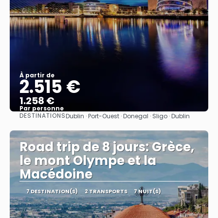
À partir de
2.515 €
1.258 €
Par personne
DESTINATIONS
Dublin · Port-Ouest · Donegal · Sligo · Dublin
Afficher
Road trip de 8 jours: Grèce,
le mont Olympe et la
Macédoine
7 DESTINATION(S)
2 TRANSPORTS
7 NUIT(S)