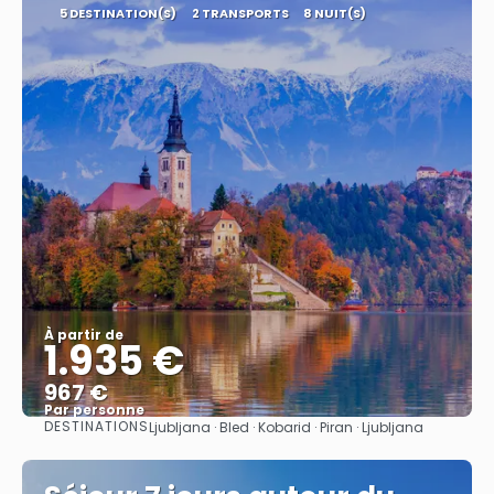
5 DESTINATION(S)
2 TRANSPORTS
8 NUIT(S)
À partir de
1.935 €
967 €
Par personne
DESTINATIONS
Ljubljana · Bled · Kobarid · Piran · Ljubljana
Afficher