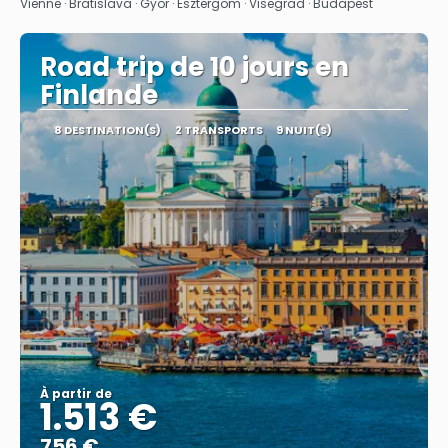
Afficher
Vienne · Bratislava · Gyor · Esztergom · Visegrad · Budapest
Road trip de 10 jours en
Finlande
8 DESTINATION(S)
2 TRANSPORTS
9 NUIT(S)
À partir de
1.513 €
756 €