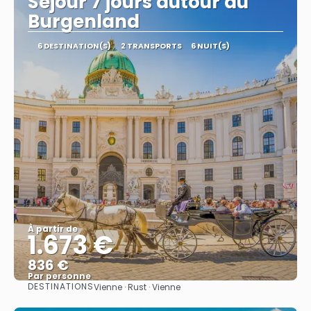
Séjour 7 jours autour du
Burgenland
6 DESTINATION(S)
2 TRANSPORTS
6 NUIT(S)
À partir de
1.673 €
836 €
Par personne
DESTINATIONS
Vienne · Rust · Vienne
Afficher