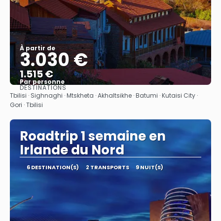
À partir de
3.030 €
1.515 €
Par personne
DESTINATIONS
Afficher
Tbilisi · Sighnaghi · Mtskheta · Akhaltsikhe · Batumi · Kutaisi City ·
Gori · Tbilisi
Roadtrip 1 semaine en
Irlande du Nord
6 DESTINATION(S)
2 TRANSPORTS
9 NUIT(S)