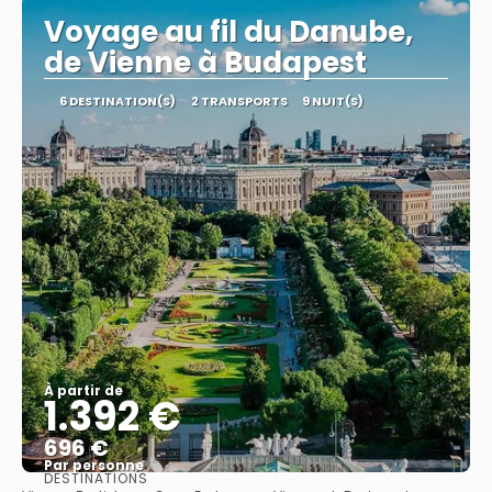
Voyage au fil du Danube,
de Vienne à Budapest
6 DESTINATION(S)
2 TRANSPORTS
9 NUIT(S)
À partir de
1.392 €
696 €
Par personne
DESTINATIONS