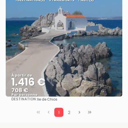
À partir de
1.416 €
708 €
Par personne
DESTINATION:
Ile de Chios
Afficher
1
2