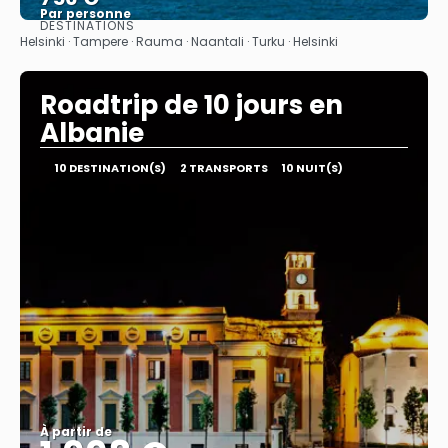
Par personne
DESTINATIONS
Afficher
Helsinki · Tampere · Rauma · Naantali · Turku · Helsinki
Roadtrip de 10 jours en
Albanie
10 DESTINATION(S)
2 TRANSPORTS
10 NUIT(S)
À partir de