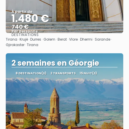
À partir de
1.480 €
740 €
Par personne
DESTINATIONS
Afficher
Tirana · Krujë · Durres · Golem · Berat · Vlore · Dhermi · Sarande ·
Gjirokaster · Tirana
2 semaines en Géorgie
8 DESTINATION(S)
2 TRANSPORTS
15 NUIT(S)