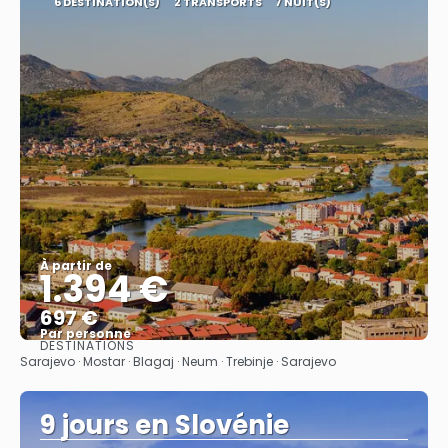
6 DESTINATION(S)
2 TRANSPORTS
7 NUIT(S)
À partir de
1.394 €
697 €
Par personne
DESTINATIONS
Afficher
Sarajevo · Mostar · Blagaj · Neum · Trebinje · Sarajevo
9 jours en Slovénie