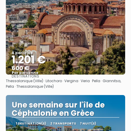
À partir de
1.201 €
600 €
Par personne
DESTINATIONS
Afficher
Thessalonique (Ville) · Litochoro · Vergina · Veria · Pella · Giannitsa,
Pella · Thessalonique (Ville)
Une semaine sur l'île de
Céphalonie en Grèce
1 DESTINATION(S)
2 TRANSPORTS
7 NUIT(S)