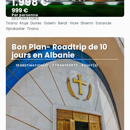
1.998 €
999 €
Par personne
DESTINATIONS
Afficher
Tirana · Krujë · Durres · Golem · Berat · Vlore · Dhermi · Sarande ·
Gjirokaster · Tirana
Bon Plan- Roadtrip de 10
jours en Albanie
10 DESTINATION(S)
2 TRANSPORTS
9 NUIT(S)