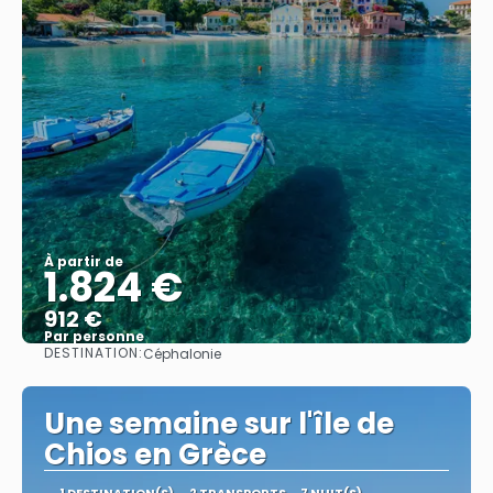
À partir de
1.824 €
912 €
Par personne
DESTINATION:
Céphalonie
Afficher
Une semaine sur l'île de
Chios en Grèce
1 DESTINATION(S)
2 TRANSPORTS
7 NUIT(S)