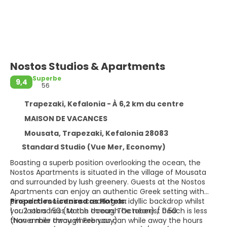
Nostos Studios & Apartments
Superbe
9,4
56
Trapezaki, Kefalonia - À 6,2 km du centre
MAISON DE VACANCES
Mousata, Trapezaki, Kefalonia 28083
Standard Studio (Vue Mer, Economy)
Boasting a superb position overlooking the ocean, the
Nostos Apartments is situated in the village of Mousata
and surrounded by lush greenery. Guests at the Nostos
Apartments can enjoy an authentic Greek setting with
pine clad mountains creating an idyllic backdrop whilst
Properties Licensed as Hotels:
you look across to the ocean. The nearest beach is less
1 or 2 stars 1.50 (March through October) / 0.50
than a mile away where you can while away the hours
(November through February)