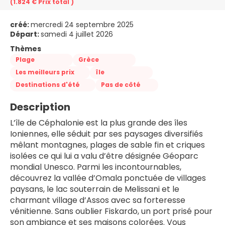
(1.824 €
Prix ​​total
)
créé:
mercredi 24 septembre 2025
Départ:
samedi 4 juillet 2026
Thèmes
Plage
Grèce
Les meilleurs prix
île
Destinations d'été
Pas de côté
Description
L’île de Céphalonie est la plus grande des îles 
Ioniennes, elle séduit par ses paysages diversifiés 
mêlant montagnes, plages de sable fin et criques 
isolées ce qui lui a valu d’être désignée Géoparc 
mondial Unesco. Parmi les incontournables, 
découvrez la vallée d’Omala ponctuée de villages 
paysans, le lac souterrain de Melissani et le 
charmant village d’Assos avec sa forteresse 
vénitienne. Sans oublier Fiskardo, un port prisé pour 
son ambiance et ses maisons colorées. Vous 