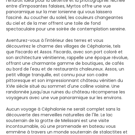
l'endroit idéal pour la détente et la photographie. Nichée
entre d'imposantes falaises, Myrtos offre une vue
panoramique sur la mer Ionienne qui vous laissera
fasciné. Au coucher du soleil, les couleurs changeantes
du ciel et de la mer offrent une toile de fond
spectaculaire pour une soirée de contemplation sereine.
Aventurez-vous à l'intérieur des terres et vous
découvrirez le charme des villages de Céphalonie, tels
que Fiscardo et Assos. Fiscardo, avec son port coloré et
son architecture vénitienne, rappelle une époque révolue,
offrant une charmante gamme de boutiques, de cafés
au bord de l'eau et de restaurants chaleureux. Assos, un
petit village tranquille, est connu pour son cadre
pittoresque et son impressionnant château vénitien du
XVIe siècle situé au sommet d'une colline voisine. Une
randonnée jusqu'aux ruines du château récompense les
voyageurs avec une vue panoramique sur les environs.
Aucun voyage à Céphalonie ne serait complet sans la
découverte des merveilles naturelles de l'île. Le lac
souterrain de la grotte de Melissani est une visite
incontournable, où une promenade en bateau vous
emmène à travers un monde souterrain de stalactites et