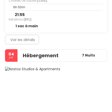
Charles De Gaulle
(CDG)
6h 50m
21:55
Kefallinia
(EFL)
1 sac à main
Voir les détails
04
Hébergement
7 Nuits
juil.