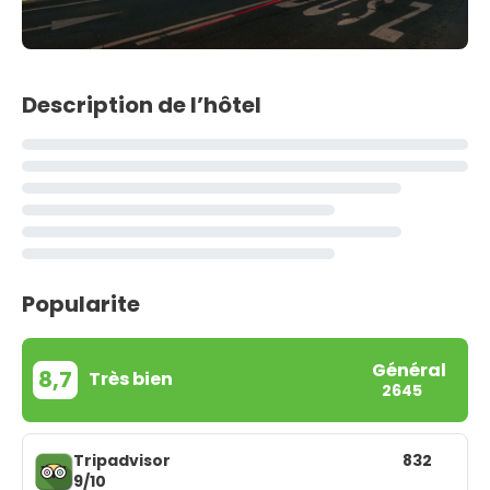
Description de l’hôtel
Popularite
Général
8,7
Très bien
2645
Tripadvisor
832
9/10