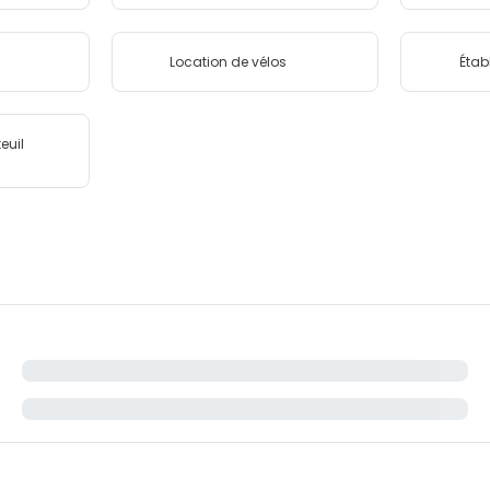
Location de vélos
Étab
euil