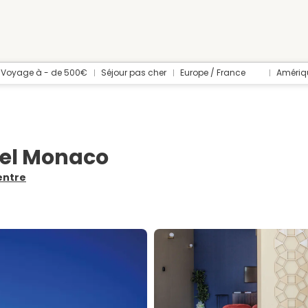
Voyage à - de 500€
Séjour pas cher
Europe / France
Amériq
del Monaco
entre