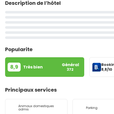
Description de l’hôtel
Popularite
Général
Booki
8,9
Très bien
8,8/10
372
Principaux services
Animaux domestiques
Parking
admis