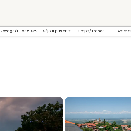
Voyage à - de 500€
Séjour pas cher
Europe / France
Amériq