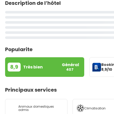
Description de l’hôtel
Popularite
Général
Booki
8,9
Très bien
8,9/10
407
Principaux services
Animaux domestiques
Climatisation
admis