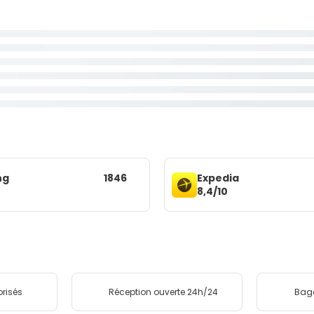
ng
1846
Expedia
8,4/10
risés
Réception ouverte 24h/24
Bag