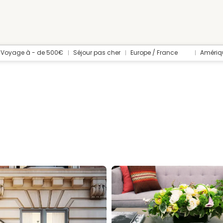
Voyage à - de 500€
Séjour pas cher
Europe / France
Amériq