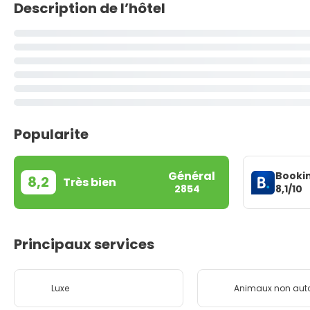
Description de l’hôtel
Popularite
Général
Booki
8,2
Très bien
8,1/10
2854
Principaux services
Luxe
Animaux non auto