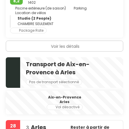
8,2
de Bouffan, qui abrite nombre de ses chefs-d'œuvre. Le
1402
centre-ville est principalement piétonnier et, bien que
Piscine extérieure (de saison)
Parking
petit, il propose de longues heures de belles promenades.
Location de vélos
Comme dans toutes les villes provençales, le centre-ville
Studio (2 People)
est constitué de rues étroites bordées de bâtiments
CHAMBRE SEULEMENT
intéressants allant des hôtels du XVIIe siècle aux places
Package Rate
pavées.
Voir les détails
Transport de Aix-en-
Provence à Arles
Pas de transport sélectionné
Aix-en-Provence
Arles
Vol désactivé
28
Arles
Rester à partir de
3.