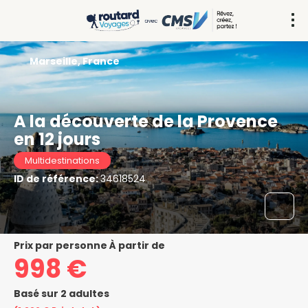
Marseille, France
A la découverte de la Provence
en 12 jours
Multidestinations
ID de référence:
34618524
prix par personne À partir de
998 €
Basé sur 2 adultes