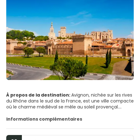
À propos de la destination:
Avignon, nichée sur les rives
du Rhône dans le sud de la France, est une ville compacte
où le charme médiéval se mêle au soleil provençal.
Dominée par ses remparts imposants et ses bâtiments
en pierre couleur miel, la ville invite à la flânerie dans ses
Informations complémentaires
ruelles étroites, ses places ombragées et ses cafés
animés. Son horizon est couronné par le Palais des Papes,
l'un des plus grands et des plus importants palais