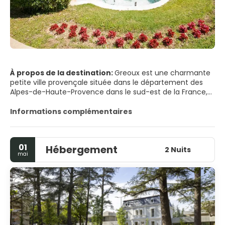
À propos de la destination:
Greoux est une charmante
petite ville provençale située dans le département des
Alpes-de-Haute-Provence dans le sud-est de la France,
connue pour ses eaux thermales pures et entourée de
splendides champs de thym, de romarin et de lavande.
Informations complémentaires
01
Hébergement
2 Nuits
mai