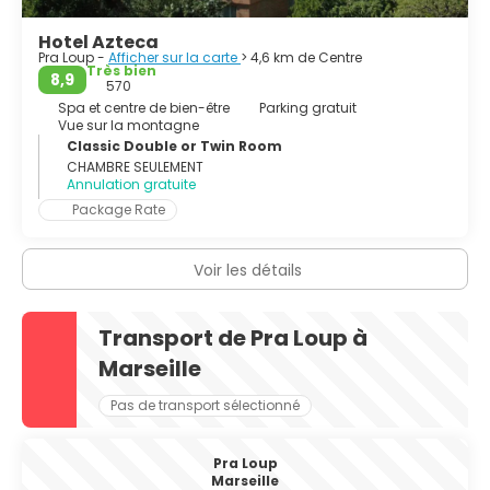
méditerranéenne vivante et décontractée dans les cafés
et les galeries marchandes pendant la journée et dans les
Hotel Azteca
restaurants et les bars pendant la soirée.
Pra Loup -
Afficher sur la carte
> 4,6 km de Centre
Très bien
8,9
570
Spa et centre de bien-être
Parking gratuit
Vue sur la montagne
Classic Double or Twin Room
CHAMBRE SEULEMENT
Annulation gratuite
Package Rate
Voir les détails
Transport de Pra Loup à
Marseille
Pas de transport sélectionné
Pra Loup
Marseille