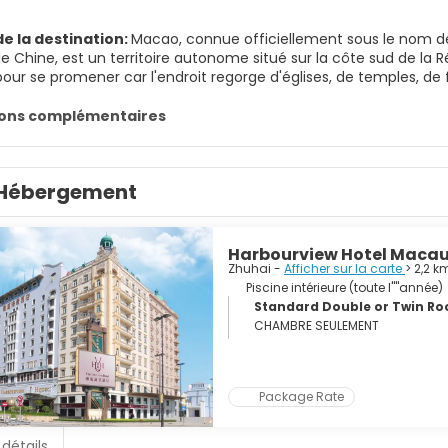
de la destination:
Macao, connue officiellement sous le nom de
de Chine, est un territoire autonome situé sur la côte sud de la
pour se promener car l'endroit regorge d'églises, de temples, de
téressant de caractéristiques portugaises et chinoises. Outre d
dans la vieille ville de Macao, où les habitants de Macao exerce
ions complémentaires
tes à voir à Macao est une statue du Bodhisatta Avalokitesvara 
i la tour de Macao avec ses vues impressionnantes et ses sports 
attractions et du shopping. Une grande partie de la péninsule d
Hébergement
s et sites de la région ont été jugés d'importance culturelle et 
heurs, sont également intéressants avec leurs boutiques de l'épo
Harbourview Hotel Maca
Zhuhai -
Afficher sur la carte
> 2,2 k
Piscine intérieure (toute l''''année)
Standard Double or Twin Ro
CHAMBRE SEULEMENT
Package Rate
 détails