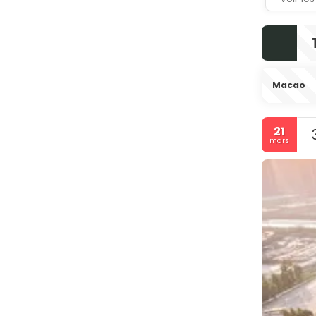
Macao
21
mars