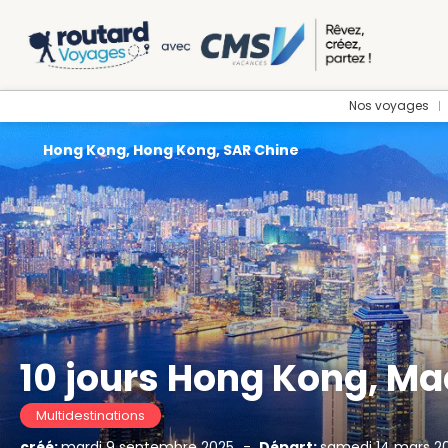
Nos voyages
Hong Kong, Hong Kong, SAR Chine
10 jours Hong Kong, M
Multidestinations
créé:
mardi 9 septembre 2025
-
Départ:
samedi 14 mars 2