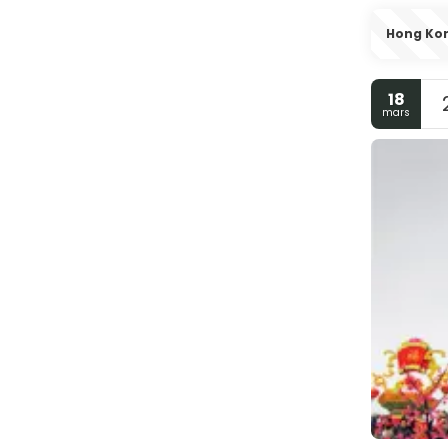
Hong Ko
18
mars