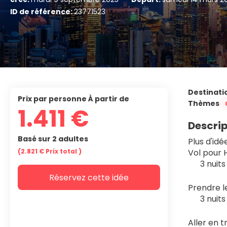
ID de référence:
23771523
Destinati
prix par personne À partir de
Thèmes
1.411 €
Descrip
Basé sur 2 adultes
Plus d'idé
(2.821 €
Prix ​​total
)
Vol pour
3 nuit
Réservez cette idée
Prendre l
3 nuit
Aller en 