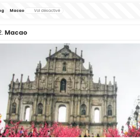
ng
Macao
Vol désactivé
2.
Macao