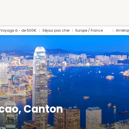
Voyage à - de 500€
Séjour pas cher
Europe / France
Amériq
acao, Canton
026