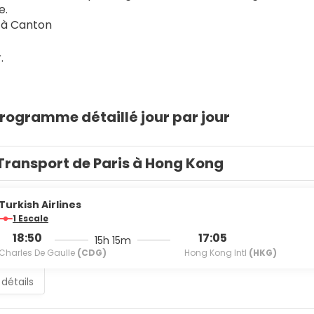
e.
s à Canton
.
rogramme détaillé jour par jour
Transport de Paris à Hong Kong
Turkish Airlines
1 Escale
18:50
17:05
15h 15m
Charles De Gaulle
(CDG)
Hong Kong Intl
(HKG)
 détails