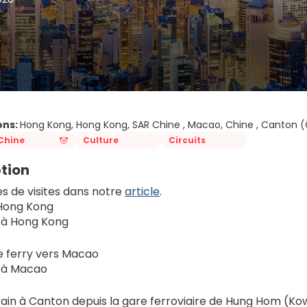
ons:
Hong Kong, Hong Kong, SAR Chine , Macao, Chine , Canton 
Chine
Culture
Circuits
tion
es de visites dans notre 
article
.
 Hong Kong
s à Hong Kong
e ferry vers Macao
s à Macao
train à Canton depuis la gare ferroviaire de Hung Hom (Kowl