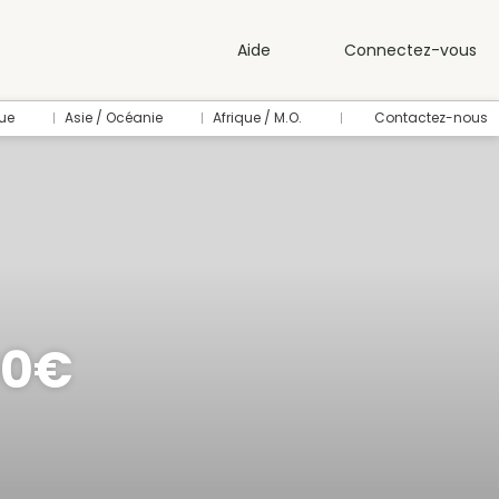
Aide
Connectez-vous
ue
Asie / Océanie
Afrique / M.O.
Contactez-nous
00€