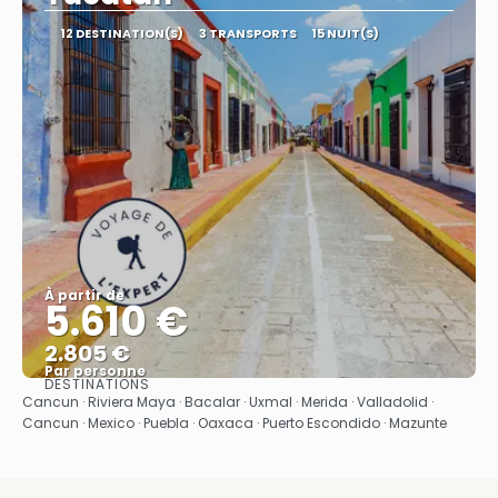
12 DESTINATION(S)
3 TRANSPORTS
15 NUIT(S)
À partir de
5.610 €
2.805 €
Par personne
DESTINATIONS
Afficher
Cancun · Riviera Maya · Bacalar · Uxmal · Merida · Valladolid ·
Cancun · Mexico · Puebla · Oaxaca · Puerto Escondido · Mazunte