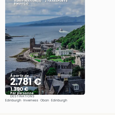
4 DESTINATION(S)
2 TRANSPORTS
8 NUIT(S)
À partir de
2.781 €
1.390 €
Par personne
DESTINATIONS
Afficher
Edinburgh · Inverness · Oban · Edinburgh